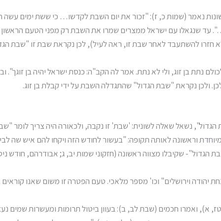
ות נאמר (שמות כ, ז): "זכור את יום השבת לקדשו… כי ששת ימים עשה ה'
". עד שנגאלו עם ישראל ממצרים שמרו את השבת רק מפני הטעם הראשון 
א חזרו להשתעבד לאחר שבת זו, ראה לעיל), לכן נקראת שבת זו "שבת הגד
ם נתת בן זוג, ולי לא נתת. אמר לה הקב"ה: כנסת ישראל יהיה בן זוגך". ו
כן. ולכן נקראת "שבת הגדול" שהתגדלה השבת על ידי קבלת בן זוג.
ול", נשאל שאלה לשונית: 'שבת' זו נקבה, ולכאורה היה צריך לומר "שב
יוחדת וראשונה לאותה תקופה: "בעשור לחודש הזה ויקחו להם איש שה לבי
הגדול"- שקיבלו מצווה ראשונה (חזקוני שמות יב, ג; אבודרהם, חודש ניסן
ת יהודה וירושלים" וכו' מספר מלאכי. טעם הפטרה זו משום שאנו קוראים
, א), ואמרו חכמים (שבת לב, ב): בעוון ביטול תרומות ומעשרות שמים נע