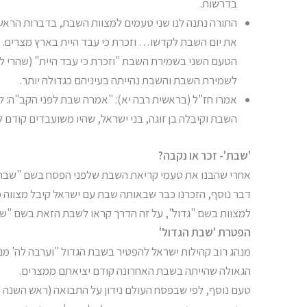
בדרשות.
התורה נתנה לנו שני טעמים למצוות השבת, בדברות הראשונ
את יום השבת לקדשו… וזכרת כי עבד היית בארץ מצרים…
הטעם השני בשמירת השבת "וזכרת כי עבד היית" (שהרי ל
לשמירת השבת והשבת נהייתה בעיניהם כגדולה יותר.
אמרו חז"ל (בראשית רבה יא): "אמרה שבת לפני הקב"ה: לכול
השבת וקיבלה בן זוגה, בני ישראל, שהיו משועבדים קודם ל
'שבת'- זכר או נקבה?
אחרי שהבנו את טעמי קריאת השבת שלפני הפסח בשם "שבת הגד
דבר נוסף, הזכרנו כבר שבאותה שבת עם ישראל קיבל מצווה מ
למצוות בשם "גדול", על זה הדרך קראו לשבת הזאת בשם "שבת 
הפטרת 'שבת הגדול'
מנהג רוב קהילות ישראל להפטיר בשבת הגדול "וערבה לה' מנח
הגאולה שהייתה בשבת האחרונה קודם יציאתם ממצרים.
טעם נוסף, לפי שבפסח העולם נידון על התבואה (ראש השנה טז