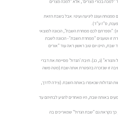
ר "למכה בכורי מצרים", אלא "למכה מצרים
מנוחה ועונג ליגיעה ועינוי. אבל בשבת הזאת
ענח, ס"ז ע"ד).
 טו): "וספרתם לכם ממחרת השבת", הכוונה למוצאי
ורת זו וטוענים "ממחרת השבת"- הכוונה לשבת
בת, היינו יום טוב ראשון ראה עוד "אורים
הנורא" (ג, כג). תיבת 'הגדול' מסיימת את דברי
 תיבה זו שנזכרה בהפטרת אותה שבת (מטה משה
ות הגדולות שנאמרו באותה השבת. (צידה לדרך,
ומעים באותה שבת, היו מאחרים להגיע לבתיהם עד
, כך נקראת גם "שבת הגדול" שמאריכים בה