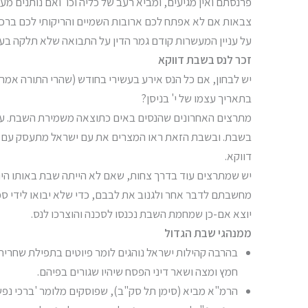
פרנסתם ואין מגיעים, ומביא רעב של כליה וכו' ואם נותנים מ
צבאות אם לא אפתח לכם ארובות השמיים והריקותי לכם ברכה 
על עניין המעשרות קודם גמר הדין על התבואה שלא תלקה בעוון
זכר לנס בשבת דווקא
יש לבחון, אם כל הנס אירע בעשירי בחודש (שהרי התורה אמרה
בתאריך עצמו של י' בניסן?
מתרצים האחרונים שהנסים באים כתוצאה משמירת השבת. עם 
בשבת. ובשבת הזאת ראו המצרים את עם ישראל מתעסק עם הטלא
דווקא.
יש שמתרצים עוד בדרך צחות, שאם לא הייתה שבת באותו היו
מחשבתם לדבר אחר ולגנוב את לבבם, כדי שלא יבואו לידי סכנ
יוצא אם-כן שמחמת השבת נכנסו לסכנה והוצרכו לנס.
ממנהגי שבת הגדול
בהרבה קהילות ישראל נוהגים לומר פיוטים בתפילת שחרית ש
חמץ ומצה ושאר דיני הפסח שיהיו שגורים בפיהם.
הרמ"א מביא (סימן תל סק"ב), שפוסקים מלומר 'ברכי נפ