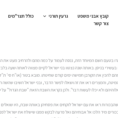
קובץ אבני משפט
גרעין תורני
כולל חצר"מים
צור קשר
ו בטעם השם המיוחד הזה, ננסה לעמוד על כמה מהם ולהרחיב מעט את הי
שירי בניסן. באותה שנה נצטוו בני ישראל לקיים מצווה לאותה שעה בלבד
מהם להכין את הקורבן חמישה ימים קודם שחיטתו. מובא בטור (או"ח סי' ת"
מיטה, והמצרים ראו את זה ושאלו לפשר הדבר, ובני ישראל השיבו שהשה
והיהם ולא יכלו לעשות דבר". ולכן נקראת השבת הזאת "שבת הגדול" על שם
הבכורות ראו את עם ישראל לוקחים את פסחיהן באותה שבת, היו שואלים 
הבכורים מיד הלכו אל אבותיהם ואל פרעה לבקש ממנו שישלח את ישראל לפנ