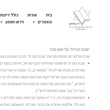
ילוג
תוכן
בית
אודות
כולל דיינות
מאמרים
וידאו ושמע
'שבת הגדול' על שום מה?
שבת שלפני חג הפסח נקראת 'שבת הגדול'. הרבה טעמים נאמר
שבת הגדול הראשונה שהייתה לעם ישראל, הייתה במצרים בע
שה לבית אבות שה לבית" (שמות יב, ג). מצווה זו הצריכה 
באותה שבת עם ישראל לקחו את השה וקשרו אותו לכרעי ה
לחודש, "והיו שיניהם של המצרים קהות על ששוחטים את אל
הפרדס' עמ' שמג המיוחס לרש"י).
התוספות (שבת פז, ב ד"ה ואותו) מביאים בשם המדרש: כש
הוא לה' אלוקינו שיהרוג את בכורי מצרים. כששמעו זאת 