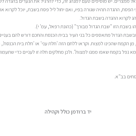
ראל ממצרים. יש מוסיפים טעם למנהג זה, כדי להרגיל את הנערים בהגדה לש
הפסח, ההגדה תהיה שגורה בפיו, ואם יחול ליל פסח בשבת, יוכל לקרוא את
והג לקרוא ההגדה בשבת הגדול.
 בשבת הזו "שבת הגדול מבורך" (כהונת רפאל, עמ' י).
שבשבת הגדול מתאספים כל בני העיר בבית הכנסת והחכם דורש להם בעניי
ן הקמח שהכינו למצות. וקראו ללחם הזה 'חלת עני' או 'חלת בית הכנסת', 
נפל בקמח שאפו ממנו למצות". ולכן מחלקים חלה זו לעניים כדי שתעמוד 
פסחים בב"א.
יד ברודמן כולל וקהילה