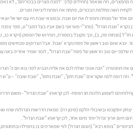
בה מהמצרים, וזה שנאמר (תהילים קלו): "למכה מצרים בבכוריהם", לא נאמ
ומר לקחית השה מחלמת הבכורים, פתחה את הפתח ליציאת מצרים.
חד של מנוחה ותפס לו את יום שבת. ובמוצאי שבת היו עם ישראל יוצאים מ
נקרא "שבת הגדול". (מהר"י מטראני בשם אביו בעל המבי"ט, ספר צפנת פ
ת חז"ל (מנחות סה, ב), וכך מקובל במסורת, הפירוש של הפסוק (ויקרא כג,
ר. יוצא שיום טוב ראשון של פסח נקרא 'שבת'. אבל הצדוקים מכחישים מס
לפני יום טוב הראשון של פסח "שבת הגדול", לומר שמיד אחריה באה עוד ש
 ההפטרה: "הנה אנוכי שולח לכם את אליה הנביא לפני בוא יום ה' הגדול ו
. וזה דומה למה שקוראים "שבת חזון", "שבת נחמו", "שבת שובה" – ע"ש
הילותיהם לשמוע הלכות חג הפסח- לכן קראוהו "שבת הגדול"- משום הדרש
יצחק יוסקונטו ובשיבולי הלקט (סימן רה): מפאת הדרשות הגדולות שהיו ש
ם היום ארוך וגדול יותר מיום אחר, לכן קראוהו "שבת הגדול".
הכיפורים "צומא רבא" (הצום הגדול) לפי שמאריכים בו בתפילה ובתחנונים