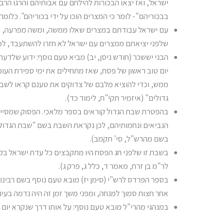
ישראל, ואז יצאו הבכורות להילחם עם אבותיהם והרגו הר
בבכוריהם"- לומר כי המצרים הוכו על ידי בכוריהם". כל
עם ישראל עבודתם במצרים שאלו ממשה, ומשה מפרעה, יום א
שלפני יציאתם ממצרים עם ישראל לא חזרו להשתעבד, לכן 
הבני יששכר (חודש ניסן, יב) מביא טעם נוסף: ידוע שלדע
יום טוב ראשון של פסח, שאז מתחילים את ימי ספירת העומ
ממש, וכדי להוציא מלבם של צדוקים את טענם קראו לשבת ש
גדולים" (איזמיר תקי"ח, לימוד כד).
בהפטרת שבת הגדול קוראים בספר מלאכי. הפסוק שמסיים את
הנביאים ונחמותיהם, לכן נקראת השבת בשם "שבת הגדול"
בשם מהרש"ל, סי' תקמב).
בשבת זו שלפני חג הפסח היו מתקבצים כל עדת ישראל בק
לר"מ בן זרח, מאמר ד, כלל ג, פרק ג).
בספר הפרדס לרש"י (סימן יז) מובא טעם נוסף בשם רבינו 
אחר חצות סמוך למנחה, ומפני משך זמן זה היה נדמה בעיניה
במנהגי מהרי"ל מובא טעם נוסף: על אותו דרך שנקרא יום 