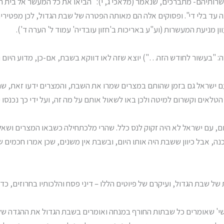
עשרותיהם- מתברכים, שנאמר (מלאכי ג, י): "הביאו את כל המעשר אל בית הא
עד בלי די". ופסוקים אלה הם מאותה הפטרה של שבת הגדול, לכן מפטירי
 מניעת המעשרות (וע"ע באריכות ב'חזון עובדיה' עמוד ל' הערה ד').
: "בעשור לחודש הזה…") יוצא שזה לאו דווקא בשבת, אם-כן, מדוע היום ו
ישראל גם בזמן שהותם במצרים שמרו את השבת, והמצרים ידעו זאת, שהר
ים וקשרום למיטה ולכן באו לשאול אותם על מה זה, ועל ידי כך נכנסו י
ם, עם ישראל לא היה זקוק לנס כלל. שהרי מלכתחילה כשבאו המצרים ושא
ה, אבל כיוון ששבת היה אותו היום, ובשבת אין משנים, שכן אמרו חכמים ש
ל שבת הגדול, ועיקרם של פיוטים הללו – דיני פסח והלכותיו בחרוזים, כדי
שי' שאומרים כל שבתות החורף במנחה ואומרים בשבת הגדול את ההגדה של 