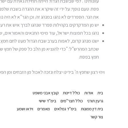
עוונותינו". לפי שבשבת הגדול הייתה תחילת גאולת עם יש
פסח. טעם נוסף: על ידי זה שיקרא את ההגדה בשבת שלפני 
את הנר. הספרדים לא נהגו במנהג זה. וכן הגר"א לא היה נ
יש מן המדקדקים בקהילות ספרד שנהגו לברך איש את רעהו
נהגו בכל תפוצות ישראל, עוד מימי התנאים והאמוראים, 
ישנו מנהג קדום, לאפות בערב שבת הגדול מעט לחם חמץ, מ
שכתב המהרש"ל: "כדי להוציא מן הלב כל ספק של חמץ שמא 
חמץ בפסח.
ויהי רצון שחפץ ה' בידינו יצלח ונזכה לאכול מן הזבחים ומן ה
בית
אודות
כולל דיינות
קובץ אבני משפט
גרעין תורני
כולל חצר"מים
בימ"ד שישי
בית דין ממונות
בימ"ד גמלאים
מאמרים
וידאו ושמע
צור קשר