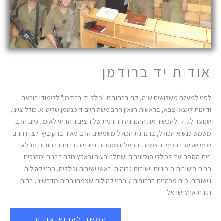
אודות יד ברודמן
לפני למעלה משלושים שנה, קם ברחובות "כולל יד ברודמן" ללימודי הוראה
ודיינות ליוצאי צבא, בראשות הגאון הרב משה חיים דימנטמן שליט"א. כולל ציוני,
שנועד לגדל ולהכשיר את ההנהגה הרוחנית של הציבור הדתי לאומי. כיום הרב
משמש כנשיא הכולל, בהנהגת הכולל משמשים הרב מאיר ברקוביץ ולצדו הרב
יוסף שליט. בנוסף, הצמחנו והפעלנו מסגרות תורניות רבות ברחובות מגילאי
בית הספר ועד לכוללי פנסיונרים ושתלנו בעיר ובארץ כולה רבנים ומחנכים
רבים בישיבות תיכוניות וישיבות גבוהות. ראשי ישיבות וכוללים, רבני קהילות
ויישובים. כיום מכהנים ברחובות 7 רבני קהילות שצמחו בבית מדרשינו, ברוח
תורת ארץ ישראל.
המשך לקרוא אודות...