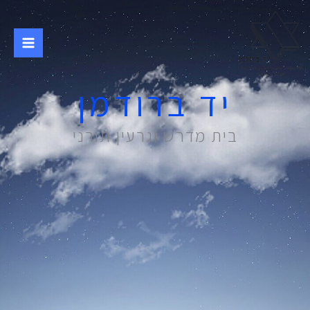
ילוג
תוכן
יד ברודמן
בית מדרש וגרעין תורני