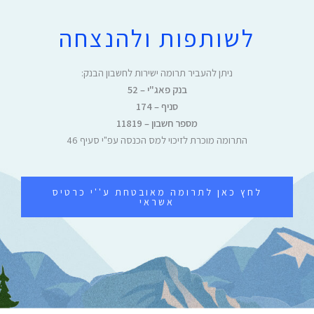
לשותפות ולהנצחה
ניתן להעביר תרומה ישירות לחשבון הבנק:
בנק פאג"י – 52
סניף – 174
מספר חשבון – 11819
התרומה מוכרת לזיכוי למס הכנסה עפ"י סעיף 46
לחץ כאן לתרומה מאובטחת ע''י כרטיס
אשראי