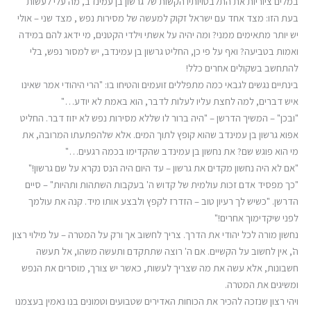
במלים ציוריות את התלבטויותיו הקשות של גרשון בן עמינדב, מה עלי לעשות
בעת הזו: מצד אחד עם ישראל זקוק למעשה של מסירות נפש , מצד שני – אולי
יש יותר מתאימים ממני? ומה יהיה על אשתי וילדי הקטנים, מי ידאג להם במידה
ואמות בטביעה? ואף על פי כן, החליט גרשון בן עמינדב, יש למסור נפש, בלי
להתחשב בשקולים אחרים כלל!
בינתיים נגשים לגבאי כמה מתפללים זועמים והטיחו בו: "הרי היהודי אמר שאינו
איש דברים, למה לחצת עליו לעלות לדבר, הוא באמת לא יודע…"
"ובכן" – המשיך הדרשן – "היה ברור לו שללא מסירות נפש לא יזוז דבר. החליט
אפוא גרשון בן עמינדב שהוא קופץ לתוך המים. אלא שלהפתעתו המרובה, את
מי הוא פוגש שם? את נחשון בן עמינדב שהקדימו בכמה רגעים…"
"אם לא היה נחשון מקדים את גרשון – עד היום היה הנס נקרא על שם גרשון!"
"כך מפסיד אדם זכות עולמית של קדוש ה' בעקבות השתהות ותהיות" – סיים
הדרשן. "כשיש לך רעיון טוב – הזדרז לקפץ ולבצע אותו מיד. קנה את עולמך
לפני שיקדימוך אחרים!"
נחשון מורה לכל יהודי את הדרך. צריך לחשוב אך ורק על המטרה – על מילוי רצון
ה', אין לחשוב על הקשיים. אם ה' רוצה שתתקדם ותעשה משהו, אל תעשה
חשבונות, אלא עשה את מה שצריך לעשות, כאשר יש צורך, מוסרים את הנפש
ומשיגים את המטרה.
ויהי רצון שנזכה להכיר את הכוחות האדירים שטבועים וטמונים בנו נאמין בעצמנו