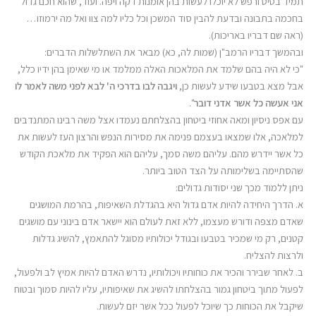
תמיד בטיט ורפש לא יוכלו לעשות בהן אומנות דקה ויפה. ועוד, שהוא חכם גדול
בחכמה בתבונה ובדעת להבין סוד המשכן וכל כליו למה צוו ואל מה ירמוזו…
(ראה שם דבריו באריכות).
ובהמשך דבריו הרמב"ן (שמות לה, כא) מבאר את השתלשלות הדברים:
"כי לא היה בהם שלמד את המלאכות האלה ממלמד או מי שאימן בהן ידיו כלל,
אבל מצא בטבעו שידע לעשות כן,
ויגבה לבו בדרכי ה' לבא לפני משה לאמר לו
אני אעשה כל אשר אדני דובר
".
עם אפס ניסיון ומאה אחוזי ביטחון בהצלחתם נעמדו אצל משה רבינו המתנדבים
למלאכה, אלו שמצאו בעצמם פנימה את מסירות הנפש והרצון העז לעשות את
כל אשר יידרש מהם. עליהם משה סמך, עליהם הוא הפקיד את מלאכת הקודש
שהסתיימה בשלימותה על הצד הטוב ביותר.
ניתן ללמוד מכך שני יסודות גדולים:
א. הדרך היחידה להיות אדם גדול היא בהגדלת השאיפות, בהרמת המושגים
שאדם מצפה ודורש מעצמו, ללא זאת לעולם הוא יישאר אדם בינוני עם מושגים
קטנים, רק מי שמכיר בטבעו ובגודל יכולותיו מסוגל להתאמץ, להשיג גדלות
ולרצות להצליח.
ב. לאחר שבירר והכיר את כוחותיו ויכולותיו, נדרש האדם להיות אמיץ לב ולפעול,
לפעול מתוך ביטחון גמור בהצלחתו להשיג את שאיפותיו, עליו להיות סמוך ובטוח
שיקבל את הכוחות כך שיוכל לפעול ככל אשר יזם לעשות.