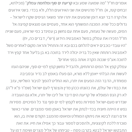
אומרים חז"ל "מה שמועה שמע ובא
קריעת ים סוף
ומלחמת עמלק
" (מכילתא,
זבחים קטז, א). חז"ל מדגישים את שני האירועים הללו, ולא בכדי. בשני אירועים
אלו קרה דבר יוצא דופן שהפעים את יתרו יותר משאר הניסים שקרו לישראל –
גדולים ככל שהיו. המכנה המשותף הוא אחד, פעמיים אנו מוצאים קפיצה אל
המים, מעשה של נועזות, פעם אחת עם נחשון בן עמינדב כפי שראינו, פעם שנייה
חז"ל הזכירו את עמלק במשל האמבטיה הידוע (רש"י, דברים כה, יח):
"היו עובדי כוכבים יראים להלחם בכם ובא זה והתחיל והראה מקום לאחרים משל
לאמבטיה רותחת שאין כל בריה יכולה לירד בתוכה בא בן בליעל אחד קפץ וירד
לתוכה אע"פ שנכוה הקרה אותה בפני אחרים".
עמלק קפץ אל המים הרותחים, ולהבדיל נחשון קפץ למי ים-סוף, שניהם העזו
לעשות את הבלתי ייאמן ללא מורא, הם פעלו באומץ לב נדיר ובסביבה
מפוחדת, הדבר הזה הפעים את יתרו, הוא החליט להפוך לגיבור השלישי, עזב
את כבודו של עולם, את כהונתו ככהן מדין והצטרף לעם ישראל (שמ"ר פ"א ל"ה).
לא רק הנס המופלא של קריעת הים דיבר אל ליבו של יתרו, אלא גם העובדה
שנדרש מעם-ישראל מסירות נפש לקפוץ למי ים סוף נגד כל הסיכויים. מסירות
נפש זו הייתה חיונית בכדי לנתק את ישראל באופן סופי ממצרים. שהרי כאשר
אדם רוצה לבטא את ניתוקו המוחלט ומיאוסו מהמצב הקודם שהיה בו, הוא
מוכרח ללכת לקיצוניות, ולהסכים למסור עבור כך אפילו את חייו. את זאת
התבקשו ישראל לבטא בקרבן פסח – טביחתו של אליל מצרים ושימת דמו על