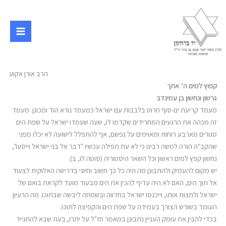
ילוג
תוכן
הרב אורן אקוע
קפוץ למים ה' אתך
גרשון ונחשון בן עמינדב
מעמד קריעת ים-סוף חרוט בלבבות עם ישראל כמעמד נורא הוד ומכונן. מעמד
זה מכהה את הרגעים המחרידים שקדמו לו, שעה שעמדו ישראל על שפת הים
סגורים מארבע רוחות ומאוימים על נפשם, אף להתפלל לישועה לא יכלו מפני
שהקב"ה הורה למשה רבינו כי לא עת תפילה עכשיו "דבר אל בני ישראל וייסעו",
נחשון קפץ למים ראשון וכל השאר היסטוריה (סוטה לו, ב).
יש מקום להעמיק ולהתבונן מה היה כל כך חשוב וחיוני בדרישה האלוקית לצעוד
אל תוך הים, האם לא היה עדיף להכין את הים מבעוד מועד לקראת בואם של
ישראל ולחצות אותו, וייכנסו ישראל בחדווה ובשמחה ליבשה שבתוכו. מה הרעיון
העומד בשורש הצורך בעמידה על שפת הים והקפיצה לתוכו.
בכדי להבין את עומק העניין נתבונן במאמר חז"ל על יתרו, בעת שבא להתגייר