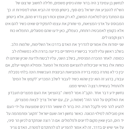
לנחשון בן עמינדב היה ברור שזהו ניסיון משמים, חלילה לחשוב שרצונו של
השי"ת להטביע את ישראל בים-סוף, ביטחון פנימי זה הביא אותו למסירות זו. כך
גם המתנדבים למלאכת המשכן, לא רק אומץ וכוח רצון נדרש מהם, אלא ביטחון
המבוסס על אדני המציאות, מי שזורק את עצמו לתפקידים שאינו כשיר להם אינו
אלא כקופץ לאמבטיה רותחת, כעמלק, כאן ידעו שהם מסוגלים, התמלאו כוח
רצון וקפצו לים.
שני יסודות אלו אמורים להדריך את האדם בדרכו אל השלימות, שלמות הלב.
בשלב ראשון עליו להכיר בכישוריו הייחודיים בידיעה ברורה ולא כמשאלת-לב
כמוסה. לאחר ההכרה הפנימית, בשלב השני, עליו לבטוח ולדעת שכיון שניתנו לו
כוחות אלו בוודאי שביכולתו להוציאם מהכוח אל הפועל. וממילא הקושי יעלם, אם
יבין כי לא נותרה בפניו ברירה והמציאות הבינונית העכשווית הינה בלתי נסבלת
עבורו, ברגע זה הוא יבין שהוא כשיר לעבור לשלב המכריע 'לקפוץ אל המים'
ולהתחיל בעשיית רצון ה' האישי ממנו.
נחשון ידע דבר אחד. הקב"ה אמר למשה: "בהוציאך את העם ממצרים תעבדון
את האלוקים על ההר הזה" (שמות ג, יב), עם ישראל צריך לצאת ממצרים,
להגיע להר סיני ולקבל תורה. היה ברור לו ששאר הדרכים שמוצעות על-ידי העם
אינן מובילות למילוי הכוונה. כאשר נחשון ראה שעם ישראל 'תקוע' ומתמהמה על
יד הים, הבין שאין מקום לדיונים ולפלפולים. אם ה' רוצה שנתקדם לכיוון הר סיני,
על-אף שיש ים בדרך, זה לא אמור להפריע לנו להתקדם למטרה, האדם צריך