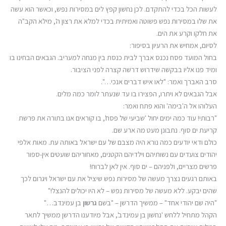
לעשות הכל בכדי להתקדם. לכן נחשון קפץ לים במסירות נפש, וכאשר הוא עשה
את שלו במסירות נפש פשוטה ואמיתית בכדי למלא את רצון ה', מילא הקב"ה
את חלקו וקרע את הים.
לסיום, אמחיש את הרעיון בסיפור:
בחול המועד פסח נכנס אברך לבית כנסת בין מנחה למעריב. הגבאים הבחינו בו
ומיד פנו אליו בבקשה שידרוש דרשה קצרה לפני הציבור.
סרב האברך ואמר: "לאו איש דברים אנכי…".
אבל הגבאים לא ויתרו, הפצירו בו עד שנעתר לומר כמה מלים.
העלוהו אל ה'בימה' והוא פתח ואמר:
"רבותי! עוד כמה ימים יחול 'שביעי של פסח', בו קוראים אנו בתורה את פרשת
קריעת ים סוף. נתבונן מעט מה ארע שם.
כולם ודאי יודעים כמה נורא היה מצבם של עם ישראל באותה עת. מאות אלפי
יהודים צועדים עם נשותיהם וילדיהם הקטנים, מאחוריהם שועטים אין-ספור
פרשים מצריים, ולפניהם – ים סוף. אין לאן לברוח!
באותם רגעים נצרך מעשה של מסירות נפש שיציל את עם ישראל ויגרום לכך
שהים יבקע. ללא מעשה של מסירות נפש – לא היו יכולים להנצל!"
"היה שם יהודי אחד" – ממשיך הדרשן – "בשם
גרשון
בן עמינדב…"
הקהל מתחיל ללחש 'נחשון בן עמינדב', אבל מיודענו הדרשן ממשיך לתאר