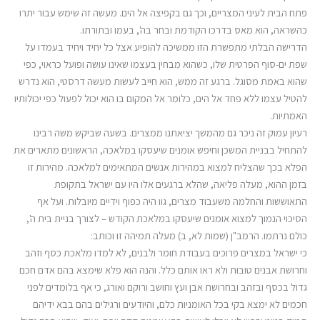
פתח הבית לעיני המצריים, וכך גם בקפיצה אל הים. מעשה זה שימש עבור יתרו
כהשראה, הוא מאס בדרכו הקודמת ובחר בה', בעמו ובתורתו.
הדרישה הבלתי מתפשרת הזו ממשיכה להופיע אצל כל יחיד ויחיד בעמדו על
שפת ים-סוף הפרטית שלו, כשהוא מבחין בעצמו שאינו עושה ופועל כראוי, כפי
שהוא באמת מסוגל. ברגע זה ממש, הוא חייב לעשות מעשה דרסטי, הוא נדרש
להטיל עצמו ללא פחד אל הים, כלומר אל המקום בו הוא יכול לפעול כפי יכולותיו
האמתיות.
רעיון עמוק זה ניכר גם מהמשך יציאתנו ממצרים. בשעה שביקש משה רבינו
להתחיל בבניית המשכן וחיפש אומנים שיעסקו במלאכה, הראשונים מתארים את
הפלא בכך שהצליח למצוא במהירות אנשים המתאימים למלאכה. מהירות זו
בזמן ההוא, מעלה פליאה, שהלא ברגעים אלו היו עם ישראל בתקופת
התאוששות והחלמה משעבוד מצרים, גוו היה כפוף וידיים מיובלות. ועל אף
הסיכוי הנמוך למצוא אומנים שיעסקו במלאכת הקודש – לצורך בניית בית ה',
כולם נרתמו. הרמב"ן (שמות לא, ב) מעלה תמיהה זו וכותב:
כי ישראל במצרים פרוכים בעבודת חומר ולבנים, לא למדו מלאכת כסף וזהב
וחרושת אבנים טובות ולא ראו אותם כלל. והנה הוא פלא שימצא בהם אדם חכם
גדול בכסף ובזהב ובחרושת אבן ועץ וחושב ורוקם ואורג, כי אף בלומדים לפני
חכמים לא ימצא בקי בכל האומניות כלם, והיודעים ורגילים בהם בבא ידיהם