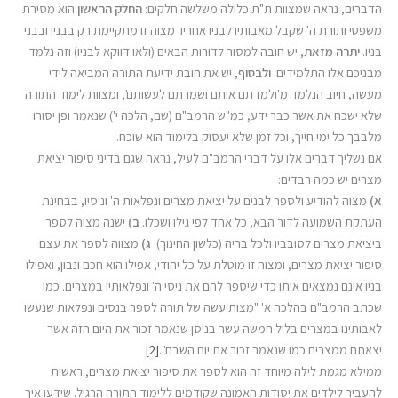
הדברים, נראה שמצוות ת"ת כלולה משלשה חלקים:
החלק הראשון
הוא מסירת
משפטי ותורת ה' שקבל מאבותיו לבניו אחריו. מצוה זו מתקיימת רק בבניו ובבני
בניו.
יתרה מזאת
, יש חובה למסור לדורות הבאים (ולאו דווקא לבניו) וזה נלמד
מבניכם אלו התלמידים.
ולבסוף
, יש את חובת ידיעת התורה המביאה לידי
מעשה, חיוב הנלמד מ'ולמדתם אותם ושמרתם לעשותם', ומצוות לימוד התורה
שלא ישכח את אשר כבר ידע, כמ"ש הרמב"ם (שם, הלכה י') שנאמר ופן יסורו
מלבבך כל ימי חייך, וכל זמן שלא יעסוק בלימוד הוא שוכח.
אם נשליך דברים אלו על דברי הרמב"ם לעיל, נראה שגם בדיני סיפור יציאת
מצרים יש כמה רבדים:
א)
מצוה להודיע ולספר לבנים על יציאת מצרים ונפלאות ה' וניסיו, בבחינת
העתקת השמועה לדור הבא, כל אחד לפי גילו ושכלו.
ב)
ישנה מצוה לספר
ביציאת מצרים לסובביו ולכל בריה (כלשון החינוך).
ג)
מצווה לספר את עצם
סיפור יציאת מצרים, ומצוה זו מוטלת על כל יהודי, אפילו הוא חכם ונבון, ואפילו
בניו אינם נמצאים איתו כדי שיספר להם את ניסי ה' ונפלאותיו במצרים. כמו
שכתב הרמב"ם בהלכה א' "מצות עשה של תורה לספר בנסים ונפלאות שנעשו
לאבותינו במצרים בליל חמשה עשר בניסן שנאמר זכור את היום הזה אשר
יצאתם ממצרים כמו שנאמר זכור את יום השבת".
[2]
ממילא מגמת לילה מיוחד זה הוא לספר את סיפור יציאת מצרים, ראשית
להעביר לילדים את יסודות האמונה שקודמים ללימוד התורה הרגיל. שידעו איך