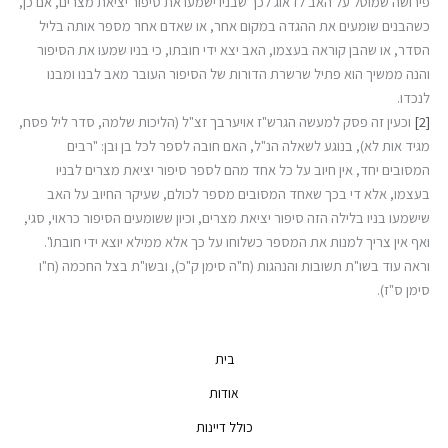
פירושה שמוטל על האב לדאוג לכך שבניו ישמעו את סיפור יציאת מצרים, אם כן,
כשהבנים שומעים את ההגדה במקום אחר, או שאדם אחר מספר אותה בליל
הסדר, או שהבן קוראה בעצמו, האב יצא ידי חובתו, כי בניו שמעו את הסיפור
והנה ממשיך הוא פתיל שרשרת הדורות של הסיפור העובר מאב לבנו ומבנו
לנכדו.
[2]
וכעין זה פסק למעשה הגרש"ז אויערבך זצ"ל (הליכות שלמה, סדר ליל פסח,
מגיד אות לא), בנוגע לשאלה הנ"ל, האם חובה לספר לכל בן ובן: "רבים
המסובים יחד, אין חיוב על כל אחד מהם לספר סיפור יציאת מצרים לבניו
בעצמו, אלא די בכך שאחד המסובים מספר לכולם, שעיקר החיוב על האב
שישמעו בניו בלילה הזה סיפור יציאת מצרים, וכיון ששומעים הסיפור כראוי, סגי,
ואף אין צריך למנות את המספר כשלוחו על כך אלא ממילא יוצא ידי חובתו".
וראה עוד בשו"ת תשובות והנהגות (ח"ה סימן ק"כ), ובשו"ת בצל החכמה (ח"ו
סימן ס"ז).
בית
אודות
כולל דיינות