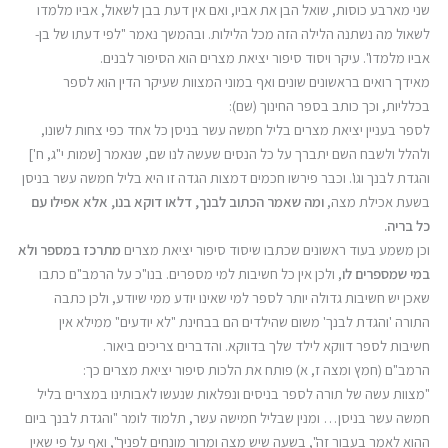
שני מארבע כוסות, שואל הבן את אביו, ואם אין דעת בבן לשאול, אביו מלמדו
לשאול מה נשתנה הלילה הזה מכל הלילות. ובהמשך נאמר "לפי דעתו של בן-
אביו מלמדו". עיקר ויסוד סיפור יציאת מצרים הוא הסיפור לבנים.
מאידך רואים בראשונים שונים ואף במוני המצוות שעיקר הדין הוא לספר
בכלליות, וכך כותב בספר החינוך (שם):
לספר בעניין יציאת מצרים בליל חמשה עשר בניסן כל אחד כפי צחות לשונו,
ולהלל ולשבח השם יתברך על כל הנסים שעשה לנו שם, שנאמר [שמות י"ג, ח']
והגדת לבנך וגו'. וכבר פירשו חכמים דמצות הגדה זו היא בליל חמשה עשר בניסן
בשעת אכילת מצה,
ומה שאמר הכתוב לבנך, דלאו דוקא בנו, אלא אפילו עם
כל בריה
.
וכן משמע בעוד ראשונים שכתבו שיסוד סיפור יציאת מצרים
מתרכז במספר ולא
במי שמספרים לו
, ולכן אין כל חשיבות למי מספרים. בנו"כ על הרמב"ם כתבו
שאכן יש חשיבות גדולה יותר לספר למי שאינו יודע ממי שיודע, ולכן כתבה
התורה 'והגדת לבנך' משום שהילדים הם בבחינת "לא יודעים" ממילא אין
חשיבות לספר דווקא לילד שלך בדווקא. והדברים צריכים ביאור.
הרמב"ם (חמץ ומצה ז, א) פותח את הלכות סיפור יציאת מצרים כך:
"מצוות עשה של תורה לספר בניסים ונפלאות שנעשו לאבותינו במצרים בליל
חמשה עשר בניסן… ומנין שבליל חמישה עשר, תלמוד לומר "והגדת לבנך ביום
ההוא לאמר בעבור זה", בשעה שיש מצה ומרור מונחים לפניך", ואף על פי שאין