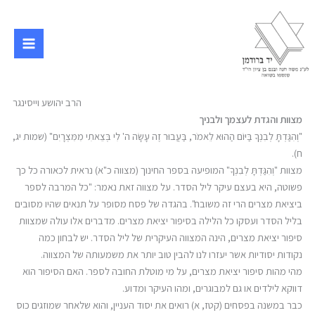
ילוג
תוכן
הרב יהושע וייסינגר
מצוות והגדת לעצמך ולבניך
"וְהִגַּדְתָּ לְבִנְךָ בַּיּוֹם הַהוּא לֵאמֹר, בַּעֲבוּר זֶה עָשָׂה ה' לִי בְּצֵאתִי מִמִּצְרָיִם" (שמות יג,
ח).
מצוות "וְהִגַּדְתָּ לְבִנְךָ" המופיעה בספר החינוך (מצווה כ"א) נראית לכאורה כל כך
פשוטה, היא בעצם עיקר ליל הסדר. על מצווה זאת נאמר: "כל המרבה לספר
ביציאת מצרים הרי זה משובח". בהגדה של פסח מסופר על תנאים שהיו מסובים
בליל הסדר ועסקו כל הלילה בסיפור יציאת מצרים. מדברים אלו עולה שמצוות
סיפור יציאת מצרים, הינה המצווה העיקרית של ליל הסדר. יש לבחון כמה
נקודות יסודיות אשר יעזרו לנו להבין טוב יותר את משמעותה של המצווה.
מהי מהות סיפור יציאת מצרים, על מי מוטלת החובה לספר. האם הסיפור הוא
דווקא לילדים או גם למבוגרים, ומהו העיקר ומדוע.
כבר במשנה בפסחים (קטז, א) רואים את יסוד העניין, והוא שלאחר שמוזגים כוס