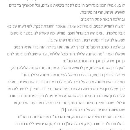
לו בן, אפילו חכמים גדולים חייבים לספר ביציאת מצרים, וכל המאריך בדברים
שאירעו ושהיו, הרי זה משובח".
ובהלכה הבאה פסק הרמב"ם:
"מצוה להודיע לבנים, ואפילו לא שאלו, שנאמר "והגדת לבנך". לפי דעתו של בן-
אביו מלמדו… ואם היה הבן גדול וחכם, מודיעו מה שאירע לנו במצרים וניסים
שנעשו לנו על ידי משה רבינו, הכל לפי דעתו של בן".
ובהלכה ג' כותב הרמב"ם: "וצריך לעשות שינוי בלילה הזה כדי שיראו הבנים
וישאלו ויאמרו "מה נשתנה הלילה הזה מכל הלילות", עד שישיב להם ויאמר להם
כך וכך אירע וכך וכך היה. וכותב הרמב"ם:
"אין לו בן אשתו שואלתו, אין לו אשה שואלין זה את זה מה נשתנה הלילה הזה,
ואפילו היו כולן חכמים, היה לבדו שואל לעצמו מה נשתנה הלילה הזה".
ממילא ראינו שישנה מצוה על האב לספר לבניו את סיפור יציאת מצרים, מעבר
לכך יש לבחון האם יש מצווה בעצם סיפור יציאת מצרים – שצריך לספר לעצמו.
עלינו לדון האם גדר המצווה היא שהאב עצמו יספר לבניו, ובניו נחשבים כסוכה
וכלולב שהם חפצי המצווה בהם מתקיימת מצות נטילת ארבעת המינים, או
שהמצווה היסודית היא על האב שיספר.
[1]
במצווה נוספת מצאנו הגדרה דומה, ושם הרמב"ם מפרט יותר. הרמב"ם
בהלכות תלמוד תורה (פרק א הלכה א') כתב: "קטן אביו חייב ללמדו תורה