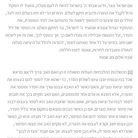
עם ישראל נוצר, וידעו שבחר ה' בישראל להיות לו לעם סגולה, והועיד לו תפקיד
גדול לקבל את התורה ולהביא תיקון לעולם. ההורים הרי לא יחיו בעולם הזה לעד,
והילדים הם שיצטרכו להמשיך לשאת על כתפיהם את לפיד המסורת, את
התפקיד הגדול והנורא שהועיד ה' לישראל, עד לתיקון השלם. זה המסר של ליל
הסדר, וכל המצוות שבלילה זה נועדו לשם כך. אך בנוסף לכך, ואת זה אין לשכוח
ישנו חיוב בסיסי על כל אחד מאיתנו לספר, להודות ולהלל על היציאה מגלות
לגאולה ומעבדות לחירות, ונאמר לפניו הללויה.
שבת שלום וחג שמח!
[1]
ההשלכות ההלכתיות העולות משאלה זו הן האם האב צריך לדאוג מראש
שכל בניו ובנותיו יסבו עימו לשולחן הסדר, כדי שהוא יוכל לספר להם בעצמו את
סיפור יציאת מצרים, והאם כאשר לא האבא עצמו עורך את הסדר ומספר את
ההגדה, אלא הסבא או אדם אחר מהמסובים, האם האב מקיים בכך את חובתו
לספר לבניו על יציאת מצרים, שאם נאמר שחובת האב היא לספר בעצמו לבניו
את סיפור יציאת מצרים, אם כן כאשר הבנים נמצאים במקום אחר בליל הסדר,
או כשאדם אחר מספר להם את הסיפור, לא ייצא האב ידי חובתו. וכמו כן, כאשר
הבן עצמו יושב וקורא לעצמו את ההגדה, לא מקיים האב את מצות הסיפור,
שהרי לא הוא סיפר לו, אלא הבן סיפר לעצמו. אך אם חובת "והגדת לבנך"