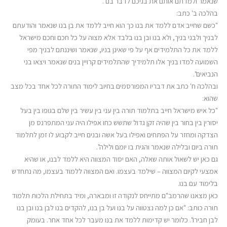
שנאמר ולמדתם אותם את בניכם לדבר בם".
בהלכה ב' כתב:
"כשם שחייב אדם ללמד את בנו כך הוא חייב ללמד את בן בנו שנאמר והודעתם
לבניך ולבני בניך, ולא בנו ובן בנו בלבד אלא מצוה על כל חכם וחכם מישראל
ללמד את כל התלמידים אף על פי שאינן בניו, שנאמר ושיננתם לבניך מפי
השמועה למדו בניך אלו תלמידיך שהתלמידים קרויין בנים שנאמר ויצאו בני
הנביאים".
ובהלכה ח' כתב את דבריו המפורסמים בחיוב לימוד התורה לכל אחד בכל מצב
שהוא:
"כל איש מישראל חייב בתלמוד תורה בין עני בין עשיר בין שלם בגופו בין בעל
יסורין בין בחור בין שהיה זקן גדול שתשש כחו אפילו היה עני המתפרנס מן
הצדקה ומחזר על הפתחים ואפילו בעל אשה ובנים חייב לקבוע לו זמן לתלמוד
תורה ביום ובלילה שנאמר והגית בו יומם ולילה".
גם כאן יש לשאול אותה שאלה, האם יסוד המצווה היא ללמד לבנו, או שהיא
אמצעי לקיום המצווה – שילמד בעצמו. ואם המצווה ללמוד בעצמו, מה נתחדש
בלימוד עם בנו.
כאן מצאנו שהרמב"ם מתייחס לנקודה זו ומבארה, ומיד בתחילת הלכות תלמוד
תורה כותב: "אם כן למה נצטווה על בנו ועל בן בנו, להקדים בנו לבן בנו ובן בנו
לבן חבירו". כלומר יש קדימות ללמד את בנו מעבר לכל אחד אחר. בעומק