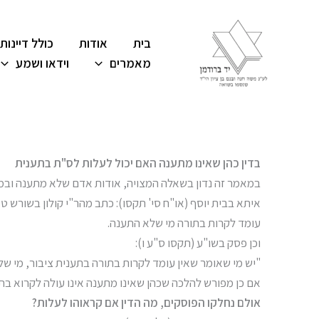
ילוג
תוכן
בית
אודות
כולל דיינות
מאמרים
וידאו ושמע
בדין כהן שאינו מתענה האם יכול לעלות לס"ת בתענית
במאמר זה נדון בשאלה המצויה, אודות אדם שלא מתענה ובמקר
איתא בבית יוסף (או"ח סי' תקסו): כתב מהר"י קולון בשורש ט
עומד לקרות בתורה מי שלא התענה.
וכן פסק בשו"ע (תקסו ס"ע ו):
"יש מי שאומר שאין עומד לקרות בתורה בתענית ציבור, מי ש
אם כן מפורש להלכה שכהן שאינו מתענה אינו עולה לקרוא בתו
אולם נחלקו הפוסקים, מה הדין אם קראוהו לעלות?