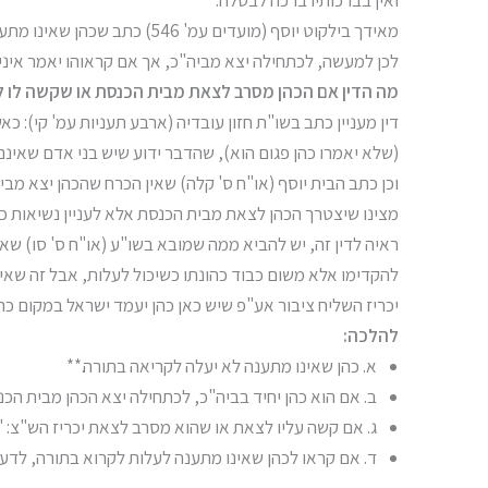
ואין בברכותיו ברכה לבטלה.
מאידך בילקוט יוסף (מועדים עמ' 546) כתב שכהן שאינו מתענה גם אם קראוהו לא יעלה לתורה.
לכן למעשה, לכתחילה יצא מביה"כ, אך אם קראוהו יאמר איני 
מה הדין אם הכהן מסרב לצאת מבית הכנסת או שקשה לו ל
דין מעניין כתב בשו"ת חזון עובדיה (ארבע תעניות עמ' קי): 
(שלא יאמרו כהן פגום הוא), שהדבר ידוע שיש בני אדם שאינם
וכן כתב הבית יוסף (או"ח ס' קלה) שאין הכרח שהכהן יצא מב
מצינו שיצטרך הכהן לצאת מבית הכנסת אלא לעניין נשיאות כפי
ראיה לדין זה, יש להביא ממה שמובא בשו"ע (או"ח ס' סו) ש
להקדימו אלא משום כבוד כהונתו כשיכול לעלות, אבל זה שאינו
יכריז השליח ציבור אע"פ שיש כאן כהן יעמד ישראל במקום כהן
להלכה:
א. כהן שאינו מתענה לא יעלה לקריאה בתורה.**
ב. אם הוא כהן יחיד בביה"כ, לכתחילה יצא הכהן מבית הכ
ג. אם קשה עליו לצאת או שהוא מסרב לצאת יכריז הש"צ: "
ד. אם קראו לכהן שאינו מתענה לעלות לקרוא בתורה, לדעת