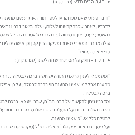
דעת הבית חדש
(סי' תקסו):
"ודבר פשוט שאם טעו וקראו לספר תורה אותו שאינו מתענה יע
לדבריו, לאחר שכבר קראוהו לעלות, יעלה. ביאור דבריו נראים
להשמיע לעם, ואין זו מצווה גמורה כדי שנאמר בה הכלל שאמרו
עולה מדברי המאירי מאחר ומעיקר הדין קטן וכן אישה יכולים 
מוצא את המחויב".
הט"ז
– חולק על הבית חדש וזה לשונו (שם ס'ק ז):
"ומשמע לי לענין קריאת התורה יש חשש ברכה לבטלה… דהא צ
מתענה אבל למי שאינו מתענה הוי ברכה לבטלה, על כן אפילו אם
ברכה לבטלה".
ומדבריו ניתן להקשות על דברי הב"ח, שהרי יש כאן ברכה לב
השבח ואינם ברכות על התענית שהרי אינו מזכיר בברכותיו ענין
לבטלה כלל אע"פ שאינו מתענה.