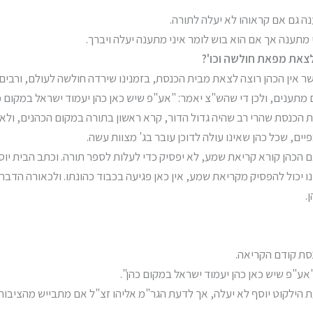
מתענה אך אם הוא בוש לומר איני מתענה יעלה ויברך.
צאת מפאת חולשה וכו'?
כאשר אין הכהן רוצה לצאת מבית הכנסת, בזמנינו שירדה חולשה לעולם, ורבי
 מתענים, ולכן די שהש"צ יאמר: "אע"פ שיש כאן כהן יעמוד ישראל במקום כה
ית הכנסת שהרי רב שהיה גדול הדור, קרא ראשון בתורה במקום הכהנים, ולא
ים, שכל כהן שאינו עולה לדוכן עובר בג' מצוות עשה.
אם הכהן קורא קריאת שמע, לא יפסיק כדי לעלות לספר תורה. וכתב הבית י
 יכול להפסיק מקריאת שמע, אין כאן פגיעה בכבוד כהונתו. ולכאורה הדברים
.
נסת קודם הקריאה.
אע"פ שיש כאן כהן יעמוד ישראל במקום כהן".
 הילקוט יוסף לא יעלה, אך לדעת הגר"מ אליהו זצ"ל אם מתבייש מהציבור 