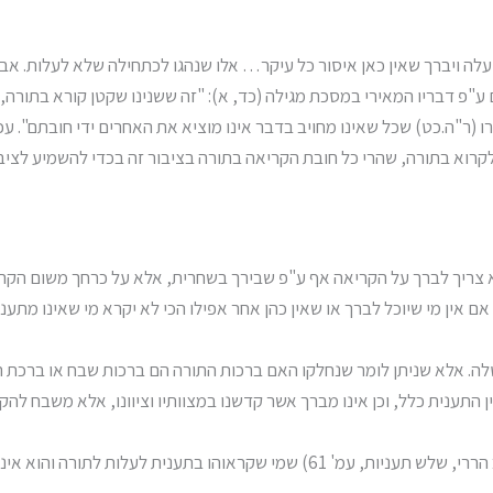
לה ויברך שאין כאן איסור כל עיקר… אלו שנהגו לכתחילה שלא לעלות. אבל
 ע"פ דבריו המאירי במסכת מגילה (כד, א): "זה ששנינו שקטן קורא בתורה,
 (ר"ה.כט) שכל שאינו מחויב בדבר אינו מוציא את האחרים ידי חובתם". עכ
לקרוא בתורה, שהרי כל חובת הקריאה בתורה בציבור זה בכדי להשמיע לציבור
ריך לברך על הקריאה אף ע"פ שבירך בשחרית, אלא על כרחך משום הקריאה
 אין מי שיוכל לברך או שאין כהן אחר אפילו הכי לא יקרא מי שאינו מתענה
טלה. אלא שניתן לומר שנחלקו האם ברכות התורה הם ברכות שבח או ברכת ה
 התענית כלל, וכן אינו מברך אשר קדשנו במצוותיו וציוונו, אלא משבח להקב"
ועל סמך סברא זו פסק הגר"מ אליהו זצ"ל (מקראי קודש, הרב הררי, שלש תעניות, עמ' 61) 