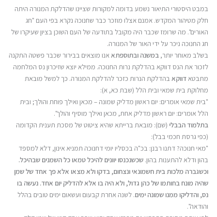
במבט היסטורי התיאור נשמע בדומה למקורות שציינו שהדלקת המנורה היתה
חלק מטיהור המקדש. אמנם אצלו מוזכר כבר שחנוכה נקרא בפי העם "חג
האורים". מה שרומז שכבר היה מקובל בתודעה של העם השוכן בציון שעיקרו של
חג החנוכה ניכר על ידי האור של המנורה.
בשלב מאוחר יותר,
במשנה ובתוספתא
אנו מוצאים בבירור שכבר פשטה התקנה
לזכור את הנס דווקא בהדלקת נרות החנוכה. ממילא יוצא שזיכרון נס המלחמה
מתבטא
דווקא
בהדלקת הנרות כזכר להדלקת המנורה. כך למשל מובאת
מחלוקת בית שמאי ובית הלל (שבת כא, א):
"בית שמאי אומרים: יום ראשון מדליק שמונה – מכאן ואילך פוחת והולך; ובית
הלל אומרים: יום ראשון מדליק אחת, מכאן ואילך מוסיף והולך".
בתלמוד הבבלי
(שם): מובאת ברייתא שהיא ציטוט של מסכת תענית הקדומה
(כפי גרסת חכמי בבל):
"מאי חנוכה? דתנו רבנן: בכ"ה בכסליו יומי דחנוכה תמניא אינון, דלא למספד
בהון ודלא להתענות בהון.
שכשנכנסו יוונים להיכל טמאו כל השמנים שבהיכל.
וכשגברה מלכות בית חשמונאי ונצחום, בדקו ולא מצאו אלא פך אחד של שמן
שהיה מונח בחותמו של כהן גדול, ולא היה בו אלא להדליק יום אחד. נעשה בו
נס, והדליקו ממנו שמונה ימים
. לשנה אחרת קבעום ועשאום ימים טובים בהלל
והודאה".