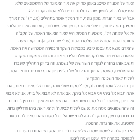
האור של המנורה מייצג באופן מדויק את אור האמונה של החשמונאים שלא
הסכימו להיכנע לחושך שהיה נחלתנו בחיים ללא אמונה וקרבה לה'.
אבל יש באור הנרות עומק נוסף, דוד המלך אומר בתהילים (מג, ד) "שלח
אורך
ואמיתך
המה ינחוני, יביאוני אל הר קודשך ואל משכנותיך, ואבואה אל בית אלוהי
אל אל שמחת גילי", משמעות הפסוק היא שאור הוא אור האמת של הקב"ה
שחותמו אמת המנהיג את עולמו באמת (עפ"י שבת נה, א). ודווקא בשעה
שהאדם מוצא את עצמו טובע במצולות השקר והכפירה המכחישה את האמת
הטהורה והנצחית הוא נזקק שתשלח אליו קווי אורה והכוונה ממקום המקדש
ותשיב אותו בחזרה לנקודה השורשית של נשמתו. וזה בדיוק התהליך שעברו
החשמונאים, מעומק החושך והבלבול של קליפת יוון הם מצאו פתח ונתיב אמת
לעלות לאור השכינה והמקדש.
וכך היה הלל אומר (סוכה נג, א): "למקום שאני אוהב, שם רגלי מוליכות אותי, אם
אתה תבוא אל ביתי אני אבוא אל ביתך, אם אתה לא תבוא אל ביתי, אני לא אבוא
אל ביתך, שנאמר "בכל מקום אשר אזכיר את שמי אבוא אליך וברכתיך." בזכות
זה שהחשמונאים מסרו את נפשם לעלות
לבית
ה'
ולהאיר את ביתו
והדליקו נרות
בחצרות קודשך
, גם הקב"ה
בא לבתי ישראל
בכל מקום שהם ומאיר להם מאור
השכינה, את אור נרות החנוכה.
יהי רצון שנזכה לשמוח שמחה שלימה בבניין בית המקדש והחזרת העבודה
למקומה במהרה יראו עיננו וישמח ליבנו!