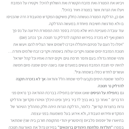
ויביאו את המנורה ואת מזבח הקטורת ואת השולחן להיכל: ויקטירו על המזבח
ויעלו את הנרות אשר במנורה ויאיר בהיכל".
אם כן, הדלקת המנורה נעשתה כחלק משיקום המקדש מהעבודה זרה שהכניסו
בו ולא מודגשת חשיבות מיוחדת במעשה ההדלקה.
עוד עובדה מעניינת היא שלא נזכרה בספר הזה המסורת הידועה על נס פך
השמן ואף לא נזכרה בפירוש התקנה להדליק נר חנוכה. וכך נכתב (שם):
"ויפלו כל העם על פניהם ויתפללו ויברכו לשמים אשר הצליח להם: ויעשו את
חנוכת המזבח ימים שמונה ויקריבו עולות בשמחה ויקריבו זבח שלמים ותודה…
ותהי שמחה גדולה בעם ותסר חרפת גוים: ויקים יהודה ואחיו וכל קהל ישראל
להיות ימי חנכת המזבח נעשים במועדם שנה בשנה ימים שמנה מיום חמשה
ועשרים לחדש כסלו בשמחה וגיל".
כלומר שמונת הימים נקבעו לימי שמחה הלל והודאה
אך לא נזכרה תקנה
להדליק נר חנוכה
.
גם ב
תפילת על הניסים
שאנו אומרים בתפילה בברכת ההודאה כך נראים פני
הדברים: " ואחר כך באו בניך לדביר ביתך ופינו היכלך וטיהרו מקדשך והדליקו
נרות בחצרות קודשך". כלומר, הדלקת הנרות היתה חלק מתהליך הטיהור של
המקדש וחידוש העבודה, ולא אירוע בעל משמעות בפני עצמה.
בתיאורו של יוספוס פלביוס (היסטוריון יהודי מתקופת חורבן בית שני) שמתאר
בספרו
"תולדות מלחמת היהודים ברומאים"
בפירוט גדול את מאורעות חנוכה