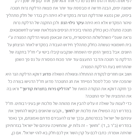
לפי אותה מסורת התרחש נס מרכזי אחד והוא שפך אחד קטן של שמן דלק
שמונה ימים, הבנה חדשה זו מבססת עוד יותר את מצוות הדלקת נרות חנוכה
בימינו, שכן נמצא שהדלקת הנרות במקדש לא היתה רק בגדר של חלק מתהליך
טיהור המקדש אלא היא היתה
עיקר גילוי הנס
. ולכן התקנה של הדלקת נרות
חנוכה מתגלה כאן כחלק מהותי בזכירת הניסים והנפלאות שארעו לחשמונאים.
נראה שעפ"י השתלשלות ההיסטורית, נראה שבאופן מעשי הדלקת המנורה ע"י
בית חשמונאי נעשתה כחלק מתהליך חידוש העבודה במקדש לאחר הניצחון על
היוונים. אבל במשך הזמן ימי השמחה שנקבעו קיבלו ביטוי ע"י חז"ל בתקנה של
הדלקת נר חנוכה והדבר התעצם עוד יותר מכוח המסורת על נס פך השמן
שהתרחש בעת הדלקת המנורה.
ושוב אנו חוזרים לנקודת ההתחלה ונשאלת השאלה
מדוע
דווקא הדלקת הנר היא
שהפכה יותר מכל לסמל המייחד את חג החנוכה? מדוע חז"ל הדגישו בצורה כל
כך חזקה דווקא את הנקודה הזאת של
"והדליקו נירות בחצרות קודשך"
וראו בה
את התמצית של ימי החנוכה?
כדי לענות על שאלה זו עלינו להבין את מהותה של מלכות יוון בעיני רבותינו. חז"ל
במדרש רבה המשילו את מלכות יוון ל
חושך
, וקבעו שהיוונים ביקשו להחשיך את
עיניהם של ישראל בכפרנותם, ובכך שרצו להעבירם מדתם ואמונתם, וכך נאמר
במדרש (ב"ר ב, ד): "וחושך – זה גלות יון, שהחשיכה עיניהם של ישראל בגזרותיהן
שהיתה אומרת: כתבו לכם על קרן השור אין לכם חלק בא-לוהי ישראל". אם כן,