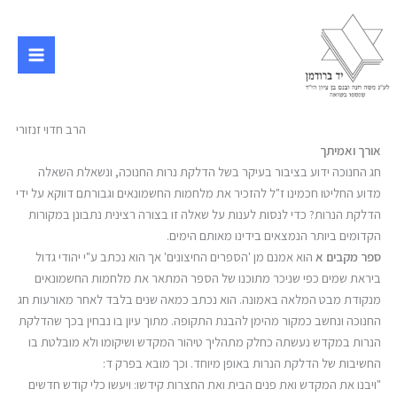
ילוג
תוכן
הרב חדוי זנזורי
אורך ואמיתך
חג החנוכה ידוע בציבור בעיקר בשל הדלקת נרות החנוכה, ונשאלת השאלה
מדוע החליטו חכמינו ז"ל להזכיר את מלחמות החשמונאים וגבורתם דווקא על ידי
הדלקת הנרות? כדי לנסות לענות על שאלה זו בצורה רצינית נתבונן במקורות
הקדומים ביותר הנמצאים בידינו מאותם הימים.
ספר מקבים א
הוא אמנם מן 'הספרים החיצונים' אך הוא נכתב ע"י יהודי גדול
ביראת שמים כפי שניכר מתוכנו של הספר המתאר את מלחמות החשמונאים
מנקודת מבט המלאה באמונה. הוא נכתב כמאה שנים בלבד לאחר מאורעות חג
החנוכה ונחשב כמקור מהימן להבנת התקופה. מתוך עיון בו נבחין בכך שהדלקת
הנרות במקדש נעשתה כחלק מתהליך טיהור המקדש ושיקומו ולא מובלטת בו
החשיבות של הדלקת הנרות באופן מיוחד. וכך מובא בפרק ד:
"ויבנו את המקדש ואת פנים הבית ואת החצרות קידשו: ויעשו כלי קודש חדשים